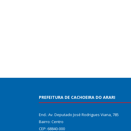
PREFEITURA DE CACHOEIRA DO ARARI
End.: Av. Deputado José Rodrigues Viana, 785
Bairro: Centro
CEP: 68840-000