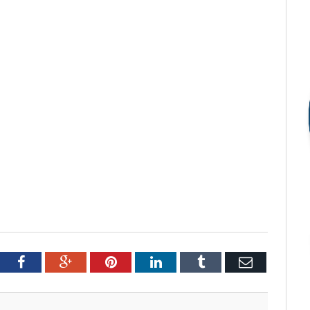
tter
Facebook
Google+
Pinterest
LinkedIn
Tumblr
Email