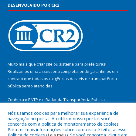
DESENVOLVIDO POR CR2
Muito mais que
criar site
ou
sistema para prefeituras
!
Realizamos uma
assessoria
completa, onde garantimos em
contrato que todas as exigências das
leis de transparência
pública
serão atendidas.
Conheça o
PNTP
e o
Radar da Transparência Pública
Nós usamos cookies para melhorar sua experiência de
navegação no portal. Ao utilizar nosso portal, você
concorda com a política de monitoramento de cookies.
Para ter mais informações sobre como isso é feito, acesse
Todos os direitos reservados a Prefeitura Municipal de
Política de cookies (
Leia mais
). Se você concorda, clique em