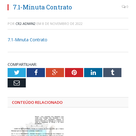
7.1-Minuta Contrato
0
POR
CR2-ADMIN2
EM
8 DE NOVEMBRO DE 2022
7.1-Minuta Contrato
COMPARTILHAR:
Twitter
Facebook
Google+
Pinterest
LinkedIn
Tumblr
Email
CONTEÚDO RELACIONADO