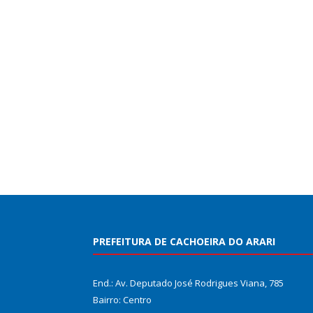
PREFEITURA DE CACHOEIRA DO ARARI
End.: Av. Deputado José Rodrigues Viana, 785
Bairro: Centro