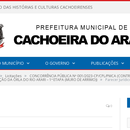
O DAS HISTÓRIAS E CULTURAS CACHOEIRENSES
 MUNICÍPIO
O GOVERNO
PUBLICAÇÕES
»
»
Licitações
CONCORRÊNCIA PÚBLICA Nº 001/2023-CP/CPL/PMCA (CONTR
»
 DA ORLA DO RIO ARARI – 1ª ETAPA (MURO DE ARRIMO))
Parecer Jurídic
0