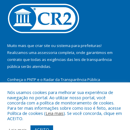
Muito mais que
criar site
ou
sistema para prefeituras
!
Realizamos uma
assessoria
completa, onde garantimos em
contrato que todas as exigências das
leis de transparência
pública
serão atendidas.
Conheça o
PNTP
e o
Radar da Transparência Pública
Nós usamos cookies para melhorar sua experiência de
navegação no portal. Ao utilizar nosso portal, você
concorda com a política de monitoramento de cookies.
Para ter mais informações sobre como isso é feito, acesse
Todos os direitos reservados a Prefeitura Municipal de
Política de cookies (
Leia mais
). Se você concorda, clique em
Cachoeira do Arari.
ACEITO.
Mapa do Site
Acessar Área Administrativa
ACEITO
Leia mais