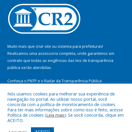
Muito mais que
criar site
ou
sistema para prefeituras
!
Realizamos uma
assessoria
completa, onde garantimos em
contrato que todas as exigências das
leis de transparência
pública
serão atendidas.
Conheça o
PNTP
e o
Radar da Transparência Pública
Nós usamos cookies para melhorar sua experiência de
navegação no portal. Ao utilizar nosso portal, você
concorda com a política de monitoramento de cookies.
Para ter mais informações sobre como isso é feito, acesse
Todos os direitos reservados a Prefeitura Municipal de
Política de cookies (
Leia mais
). Se você concorda, clique em
Cachoeira do Arari.
ACEITO.
Mapa do Site
Acessar Área Administrativa
ACEITO
Leia mais