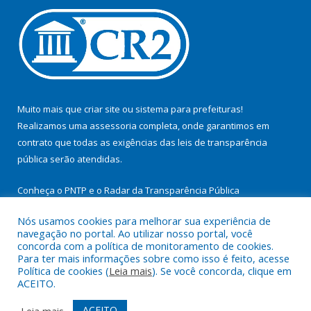
Muito mais que
criar site
ou
sistema para prefeituras
!
Realizamos uma
assessoria
completa, onde garantimos em
contrato que todas as exigências das
leis de transparência
pública
serão atendidas.
Conheça o
PNTP
e o
Radar da Transparência Pública
Nós usamos cookies para melhorar sua experiência de
navegação no portal. Ao utilizar nosso portal, você
concorda com a política de monitoramento de cookies.
Para ter mais informações sobre como isso é feito, acesse
Todos os direitos reservados a Prefeitura Municipal de
Política de cookies (
Leia mais
). Se você concorda, clique em
Cachoeira do Arari.
ACEITO.
Mapa do Site
Acessar Área Administrativa
ACEITO
Leia mais