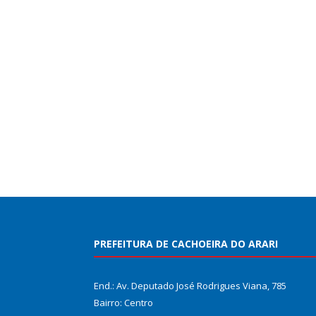
PREFEITURA DE CACHOEIRA DO ARARI
End.: Av. Deputado José Rodrigues Viana, 785
Bairro: Centro