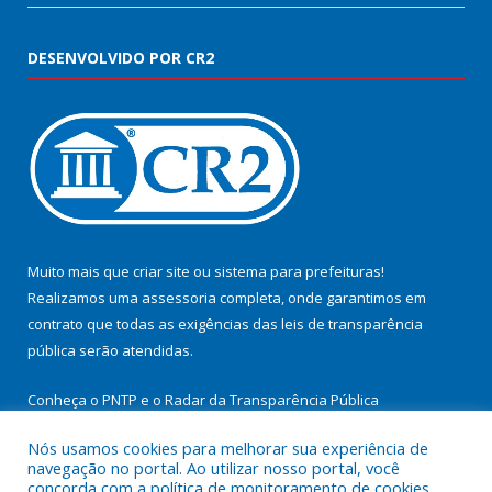
DESENVOLVIDO POR CR2
Muito mais que
criar site
ou
sistema para prefeituras
!
Realizamos uma
assessoria
completa, onde garantimos em
contrato que todas as exigências das
leis de transparência
pública
serão atendidas.
Conheça o
PNTP
e o
Radar da Transparência Pública
Nós usamos cookies para melhorar sua experiência de
navegação no portal. Ao utilizar nosso portal, você
concorda com a política de monitoramento de cookies.