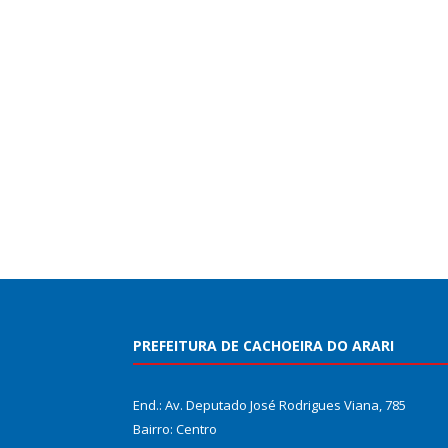
PREFEITURA DE CACHOEIRA DO ARARI
End.: Av. Deputado José Rodrigues Viana, 785
Bairro: Centro