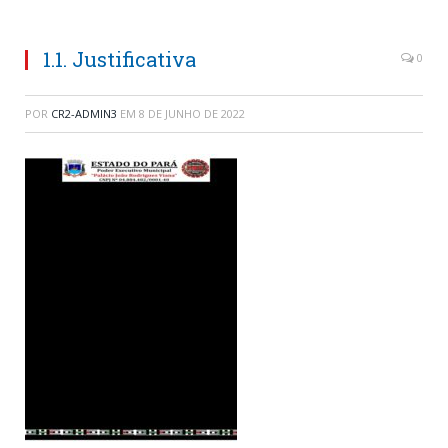
1.1. Justificativa
0
POR
CR2-ADMIN3
EM
8 DE JUNHO DE 2022