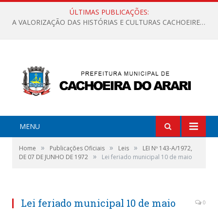
ÚLTIMAS PUBLICAÇÕES:
A VALORIZAÇÃO DAS HISTÓRIAS E CULTURAS CACHOEIRENSES
MENU
»
»
»
Home
Publicações Oficiais
Leis
LEI Nº 143-A/1972,
»
DE 07 DE JUNHO DE 1972
Lei feriado municipal 10 de maio
Lei feriado municipal 10 de maio
0