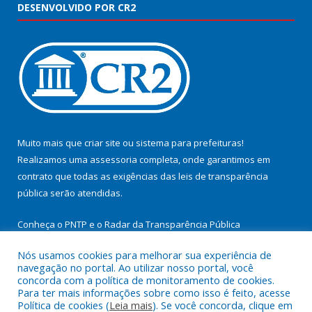
DESENVOLVIDO POR CR2
Muito mais que
criar site
ou
sistema para prefeituras
!
Realizamos uma
assessoria
completa, onde garantimos em
contrato que todas as exigências das
leis de transparência
pública
serão atendidas.
Conheça o
PNTP
e o
Radar da Transparência Pública
Nós usamos cookies para melhorar sua experiência de
navegação no portal. Ao utilizar nosso portal, você
concorda com a política de monitoramento de cookies.
Para ter mais informações sobre como isso é feito, acesse
Todos os direitos reservados a Prefeitura Municipal de
Política de cookies (
Leia mais
). Se você concorda, clique em
Cachoeira do Arari.