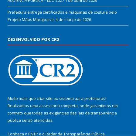
AUDIÊNCIA PÚBLICA – LDO 2027
1 de abril de 2026
Prefeitura entrega certificados e máquinas de costura pelo
Projeto Mãos Marajoaras
4 de março de 2026
DESENVOLVIDO POR CR2
Muito mais que
criar site
ou
sistema para prefeituras
!
Realizamos uma
assessoria
completa, onde garantimos em
contrato que todas as exigências das
leis de transparência
pública
serão atendidas.
Conheça o
PNTP
e o
Radar da Transparência Pública