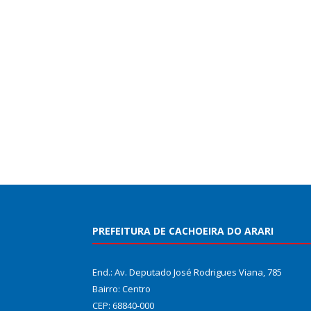
PREFEITURA DE CACHOEIRA DO ARARI
End.: Av. Deputado José Rodrigues Viana, 785
Bairro: Centro
CEP: 68840-000