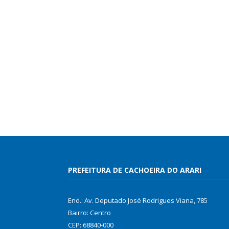
PREFEITURA DE CACHOEIRA DO ARARI
End.: Av. Deputado José Rodrigues Viana, 785
Bairro: Centro
CEP: 68840-000