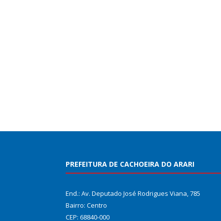
PREFEITURA DE CACHOEIRA DO ARARI
End.: Av. Deputado José Rodrigues Viana, 785
Bairro: Centro
CEP: 68840-000