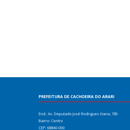
PREFEITURA DE CACHOEIRA DO ARARI
End.: Av. Deputado José Rodrigues Viana, 785
Bairro: Centro
CEP: 68840-000