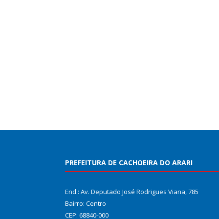
PREFEITURA DE CACHOEIRA DO ARARI
End.: Av. Deputado José Rodrigues Viana, 785
Bairro: Centro
CEP: 68840-000