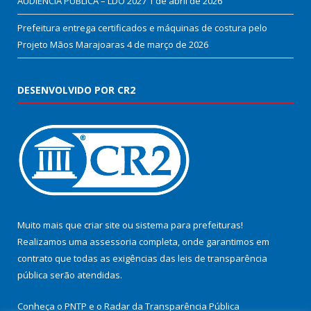
AUDIÊNCIA PÚBLICA – LDO 2027
1 de abril de 2026
Prefeitura entrega certificados e máquinas de costura pelo
Projeto Mãos Marajoaras
4 de março de 2026
DESENVOLVIDO POR CR2
Muito mais que
criar site
ou
sistema para prefeituras
!
Realizamos uma
assessoria
completa, onde garantimos em
contrato que todas as exigências das
leis de transparência
pública
serão atendidas.
Conheça o
PNTP
e o
Radar da Transparência Pública