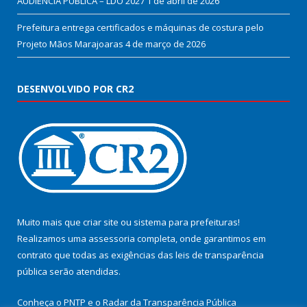
AUDIÊNCIA PÚBLICA – LDO 2027
1 de abril de 2026
Prefeitura entrega certificados e máquinas de costura pelo
Projeto Mãos Marajoaras
4 de março de 2026
DESENVOLVIDO POR CR2
Muito mais que
criar site
ou
sistema para prefeituras
!
Realizamos uma
assessoria
completa, onde garantimos em
contrato que todas as exigências das
leis de transparência
pública
serão atendidas.
Conheça o
PNTP
e o
Radar da Transparência Pública