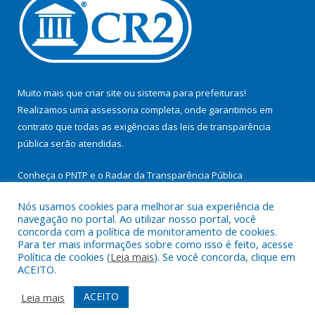
Muito mais que
criar site
ou
sistema para prefeituras
!
Realizamos uma
assessoria
completa, onde garantimos em
contrato que todas as exigências das
leis de transparência
pública
serão atendidas.
Conheça o
PNTP
e o
Radar da Transparência Pública
Nós usamos cookies para melhorar sua experiência de
navegação no portal. Ao utilizar nosso portal, você
concorda com a política de monitoramento de cookies.
Para ter mais informações sobre como isso é feito, acesse
Todos os direitos reservados a Prefeitura Municipal de
Política de cookies (
Leia mais
). Se você concorda, clique em
Cachoeira do Arari.
ACEITO.
Mapa do Site
Acessar Área Administrativa
ACEITO
Leia mais
Acessar Webmail