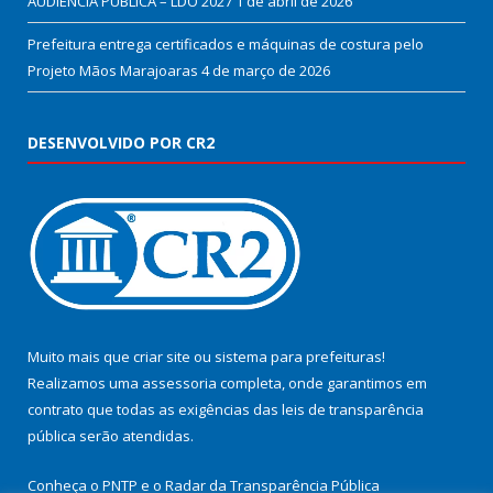
AUDIÊNCIA PÚBLICA – LDO 2027
1 de abril de 2026
Prefeitura entrega certificados e máquinas de costura pelo
Projeto Mãos Marajoaras
4 de março de 2026
DESENVOLVIDO POR CR2
Muito mais que
criar site
ou
sistema para prefeituras
!
Realizamos uma
assessoria
completa, onde garantimos em
contrato que todas as exigências das
leis de transparência
pública
serão atendidas.
Conheça o
PNTP
e o
Radar da Transparência Pública