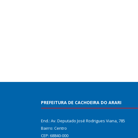
PREFEITURA DE CACHOEIRA DO ARARI
End.: Av. Deputado José Rodrigues Viana, 785
Bairro: Centro
CEP: 68840-000