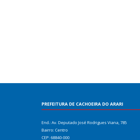
PREFEITURA DE CACHOEIRA DO ARARI
End.: Av. Deputado José Rodrigues Viana, 785
Bairro: Centro
CEP: 68840-000