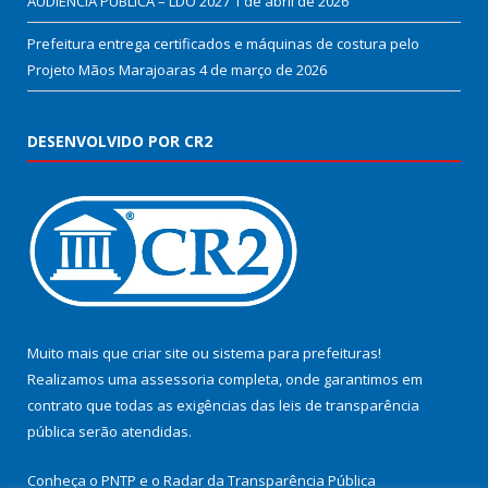
AUDIÊNCIA PÚBLICA – LDO 2027
1 de abril de 2026
Prefeitura entrega certificados e máquinas de costura pelo
Projeto Mãos Marajoaras
4 de março de 2026
DESENVOLVIDO POR CR2
Muito mais que
criar site
ou
sistema para prefeituras
!
Realizamos uma
assessoria
completa, onde garantimos em
contrato que todas as exigências das
leis de transparência
pública
serão atendidas.
Conheça o
PNTP
e o
Radar da Transparência Pública