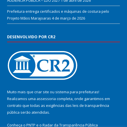
AUDIÊNCIA PÚBLICA – LDO 2027
1 de abril de 2026
Prefeitura entrega certificados e máquinas de costura pelo
Projeto Mãos Marajoaras
4 de março de 2026
DESENVOLVIDO POR CR2
Muito mais que
criar site
ou
sistema para prefeituras
!
Realizamos uma
assessoria
completa, onde garantimos em
contrato que todas as exigências das
leis de transparência
pública
serão atendidas.
Conheça o
PNTP
e o
Radar da Transparência Pública