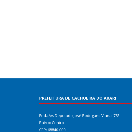
PREFEITURA DE CACHOEIRA DO ARARI
End.: Av. Deputado José Rodrigues Viana, 785
Bairro: Centro
CEP: 68840-000