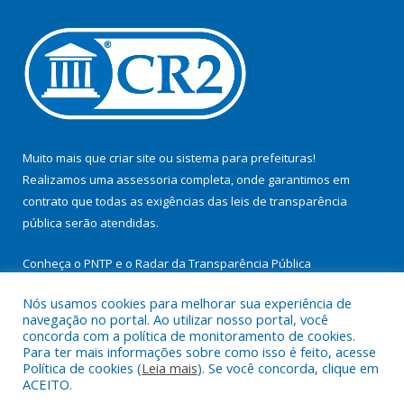
Muito mais que
criar site
ou
sistema para prefeituras
!
Realizamos uma
assessoria
completa, onde garantimos em
contrato que todas as exigências das
leis de transparência
pública
serão atendidas.
Conheça o
PNTP
e o
Radar da Transparência Pública
Nós usamos cookies para melhorar sua experiência de
navegação no portal. Ao utilizar nosso portal, você
concorda com a política de monitoramento de cookies.
Para ter mais informações sobre como isso é feito, acesse
Todos os direitos reservados a Prefeitura Municipal de
Política de cookies (
Leia mais
). Se você concorda, clique em
Cachoeira do Arari.
ACEITO.