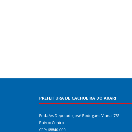
PREFEITURA DE CACHOEIRA DO ARARI
End.: Av. Deputado José Rodrigues Viana, 785
Bairro: Centro
CEP: 68840-000