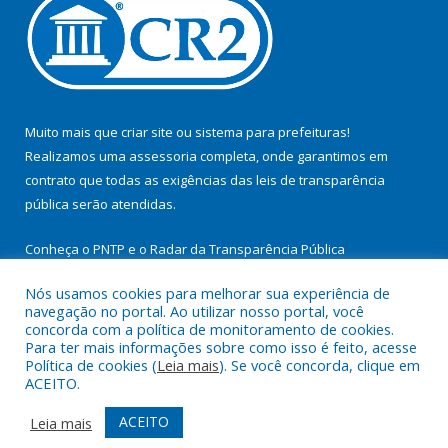
Muito mais que
criar site
ou
sistema para prefeituras
!
Realizamos uma
assessoria
completa, onde garantimos em
contrato que todas as exigências das
leis de transparência
pública
serão atendidas.
Conheça o
PNTP
e o
Radar da Transparência Pública
Nós usamos cookies para melhorar sua experiência de
navegação no portal. Ao utilizar nosso portal, você
concorda com a política de monitoramento de cookies.
Para ter mais informações sobre como isso é feito, acesse
Todos os direitos reservados a Prefeitura Municipal de
Política de cookies (
Leia mais
). Se você concorda, clique em
Cachoeira do Arari.
ACEITO.
Mapa do Site
Acessar Área Administrativa
ACEITO
Leia mais
Acessar Webmail