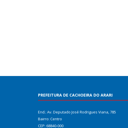
PREFEITURA DE CACHOEIRA DO ARARI
End.: Av. Deputado José Rodrigues Viana, 785
Bairro: Centro
CEP: 68840-000