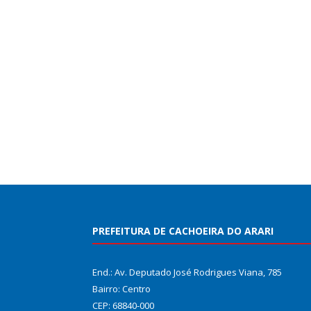
PREFEITURA DE CACHOEIRA DO ARARI
End.: Av. Deputado José Rodrigues Viana, 785
Bairro: Centro
CEP: 68840-000