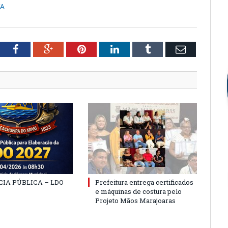
VA
tter
Facebook
Google+
Pinterest
LinkedIn
Tumblr
Email
IA PÚBLICA – LDO
Prefeitura entrega certificados
e máquinas de costura pelo
Projeto Mãos Marajoaras