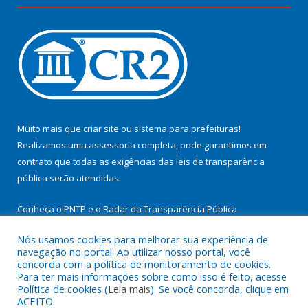
Muito mais que
criar site
ou
sistema para prefeituras
!
Realizamos uma
assessoria
completa, onde garantimos em
contrato que todas as exigências das
leis de transparência
pública
serão atendidas.
Conheça o
PNTP
e o
Radar da Transparência Pública
Nós usamos cookies para melhorar sua experiência de
navegação no portal. Ao utilizar nosso portal, você
concorda com a política de monitoramento de cookies.
Para ter mais informações sobre como isso é feito, acesse
Todos os direitos reservados a Prefeitura Municipal de
Política de cookies (
Leia mais
). Se você concorda, clique em
Cachoeira do Arari.
ACEITO.