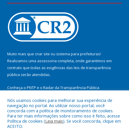
Muito mais que
criar site
ou
sistema para prefeituras
!
Realizamos uma
assessoria
completa, onde garantimos em
contrato que todas as exigências das
leis de transparência
pública
serão atendidas.
Conheça o
PNTP
e o
Radar da Transparência Pública
Nós usamos cookies para melhorar sua experiência de
navegação no portal. Ao utilizar nosso portal, você
concorda com a política de monitoramento de cookies.
Para ter mais informações sobre como isso é feito, acesse
Todos os direitos reservados a Prefeitura Municipal de
Política de cookies (
Leia mais
). Se você concorda, clique em
Cachoeira do Arari.
ACEITO.