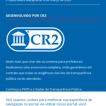
Projeto Mãos Marajoaras
4 de março de 2026
DESENVOLVIDO POR CR2
Muito mais que
criar site
ou
sistema para prefeituras
!
Realizamos uma
assessoria
completa, onde garantimos em
contrato que todas as exigências das
leis de transparência
pública
serão atendidas.
Conheça o
PNTP
e o
Radar da Transparência Pública
Nós usamos cookies para melhorar sua experiência de
navegação no portal. Ao utilizar nosso portal, você