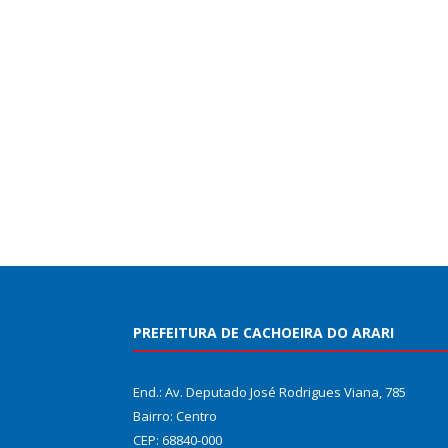
PREFEITURA DE CACHOEIRA DO ARARI
End.: Av. Deputado José Rodrigues Viana, 785
Bairro: Centro
CEP: 68840-000