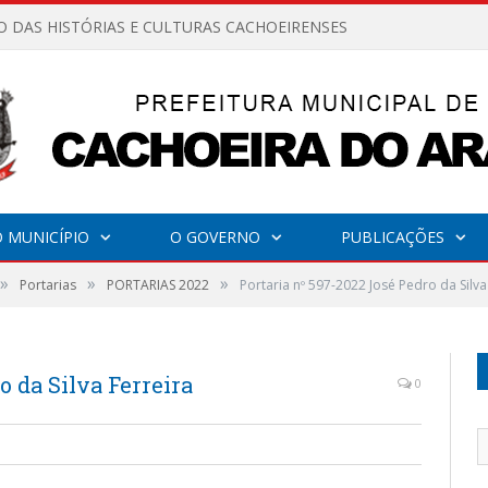
O DAS HISTÓRIAS E CULTURAS CACHOEIRENSES
 MUNICÍPIO
O GOVERNO
PUBLICAÇÕES
»
»
»
Portarias
PORTARIAS 2022
Portaria nº 597-2022 José Pedro da Silva
o da Silva Ferreira
0