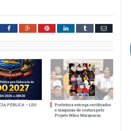
a
tter
Facebook
Google+
Pinterest
LinkedIn
Tumblr
Email
IA PÚBLICA – LDO
Prefeitura entrega certificados
e máquinas de costura pelo
Projeto Mãos Marajoaras