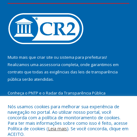
Muito mais que
criar site
ou
sistema para prefeituras
!
Realizamos uma
assessoria
completa, onde garantimos em
contrato que todas as exigências das
leis de transparência
pública
serão atendidas.
Conheça o
PNTP
e o
Radar da Transparência Pública
Nós usamos cookies para melhorar sua experiência de
navegação no portal. Ao utilizar nosso portal, você
concorda com a política de monitoramento de cookies.
Para ter mais informações sobre como isso é feito, acesse
Todos os direitos reservados a Prefeitura Municipal de
Política de cookies (
Leia mais
). Se você concorda, clique em
Cachoeira do Arari.
ACEITO.