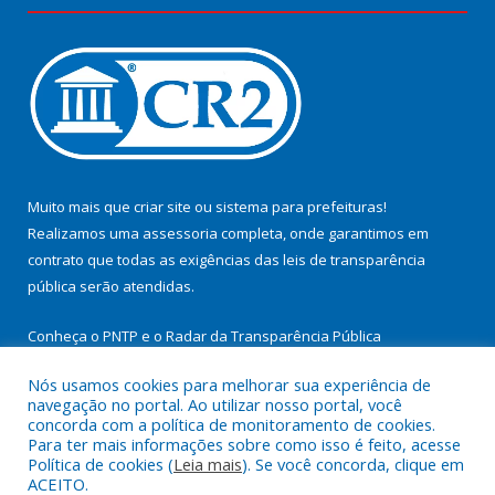
Muito mais que
criar site
ou
sistema para prefeituras
!
Realizamos uma
assessoria
completa, onde garantimos em
contrato que todas as exigências das
leis de transparência
pública
serão atendidas.
Conheça o
PNTP
e o
Radar da Transparência Pública
Nós usamos cookies para melhorar sua experiência de
navegação no portal. Ao utilizar nosso portal, você
concorda com a política de monitoramento de cookies.
Para ter mais informações sobre como isso é feito, acesse
Todos os direitos reservados a Prefeitura Municipal de
Política de cookies (
Leia mais
). Se você concorda, clique em
Cachoeira do Arari.
ACEITO.