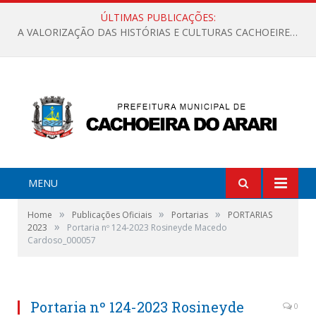
ÚLTIMAS PUBLICAÇÕES:
A VALORIZAÇÃO DAS HISTÓRIAS E CULTURAS CACHOEIRENSES
MENU
»
»
»
Home
Publicações Oficiais
Portarias
PORTARIAS
»
2023
Portaria nº 124-2023 Rosineyde Macedo
Cardoso_000057
Portaria nº 124-2023 Rosineyde
0