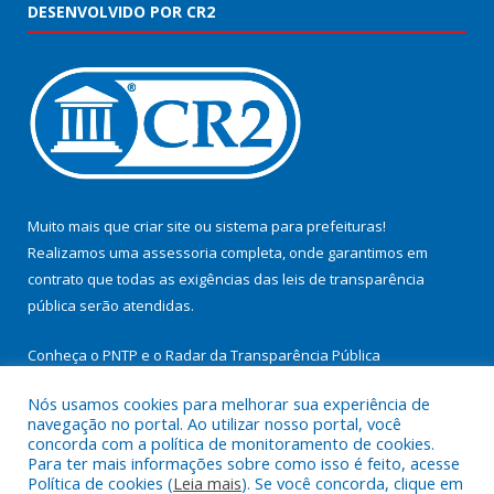
DESENVOLVIDO POR CR2
Muito mais que
criar site
ou
sistema para prefeituras
!
Realizamos uma
assessoria
completa, onde garantimos em
contrato que todas as exigências das
leis de transparência
pública
serão atendidas.
Conheça o
PNTP
e o
Radar da Transparência Pública
Nós usamos cookies para melhorar sua experiência de
navegação no portal. Ao utilizar nosso portal, você
concorda com a política de monitoramento de cookies.
Para ter mais informações sobre como isso é feito, acesse
Todos os direitos reservados a Prefeitura Municipal de
Política de cookies (
Leia mais
). Se você concorda, clique em
Cachoeira do Arari.