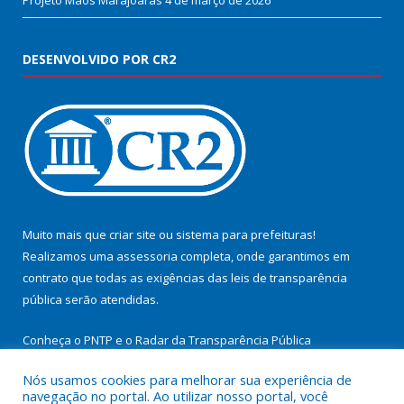
Projeto Mãos Marajoaras
4 de março de 2026
DESENVOLVIDO POR CR2
Muito mais que
criar site
ou
sistema para prefeituras
!
Realizamos uma
assessoria
completa, onde garantimos em
contrato que todas as exigências das
leis de transparência
pública
serão atendidas.
Conheça o
PNTP
e o
Radar da Transparência Pública
Nós usamos cookies para melhorar sua experiência de
navegação no portal. Ao utilizar nosso portal, você