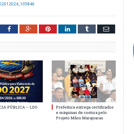
_02012024_105846
tter
Facebook
Google+
Pinterest
LinkedIn
Tumblr
Email
IA PÚBLICA – LDO
Prefeitura entrega certificados
e máquinas de costura pelo
Projeto Mãos Marajoaras