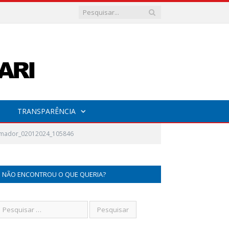
TRANSPARÊNCIA
 Amador_02012024_105846
NÃO ENCONTROU O QUE QUERIA?