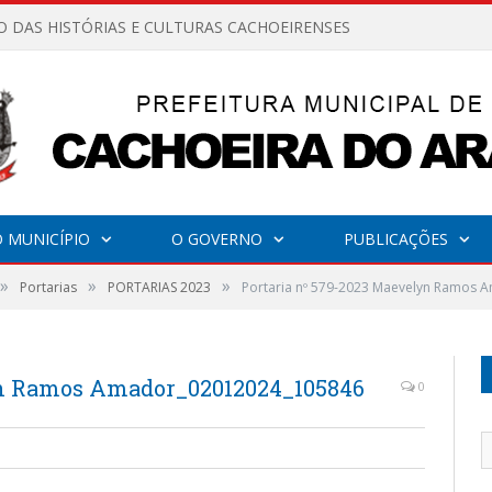
O DAS HISTÓRIAS E CULTURAS CACHOEIRENSES
 MUNICÍPIO
O GOVERNO
PUBLICAÇÕES
»
»
»
Portarias
PORTARIAS 2023
Portaria nº 579-2023 Maevelyn Ramos
yn Ramos Amador_02012024_105846
0