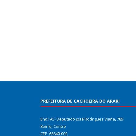
PREFEITURA DE CACHOEIRA DO ARARI
End.: Av. Deputado José Rodrigues Viana, 785
Bairro: Centro
CEP: 68840-000