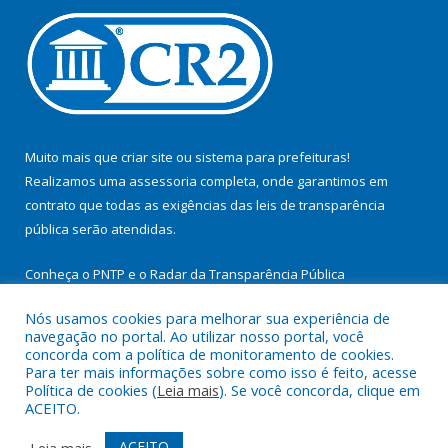
Muito mais que
criar site
ou
sistema para prefeituras
!
Realizamos uma
assessoria
completa, onde garantimos em
contrato que todas as exigências das
leis de transparência
pública
serão atendidas.
Conheça o
PNTP
e o
Radar da Transparência Pública
Nós usamos cookies para melhorar sua experiência de
navegação no portal. Ao utilizar nosso portal, você
concorda com a política de monitoramento de cookies.
Para ter mais informações sobre como isso é feito, acesse
Todos os direitos reservados a Prefeitura Municipal de
Política de cookies (
Leia mais
). Se você concorda, clique em
Cachoeira do Arari.
ACEITO.
Mapa do Site
Acessar Área Administrativa
ACEITO
Leia mais