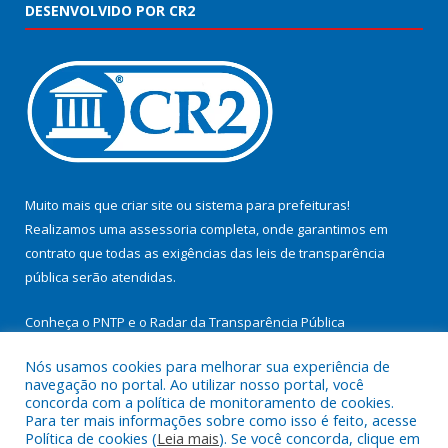
DESENVOLVIDO POR CR2
Muito mais que
criar site
ou
sistema para prefeituras
!
Realizamos uma
assessoria
completa, onde garantimos em
contrato que todas as exigências das
leis de transparência
pública
serão atendidas.
Conheça o
PNTP
e o
Radar da Transparência Pública
Nós usamos cookies para melhorar sua experiência de
navegação no portal. Ao utilizar nosso portal, você
concorda com a política de monitoramento de cookies.
Para ter mais informações sobre como isso é feito, acesse
Todos os direitos reservados a Prefeitura Municipal de
Política de cookies (
Leia mais
). Se você concorda, clique em
Cachoeira do Arari.