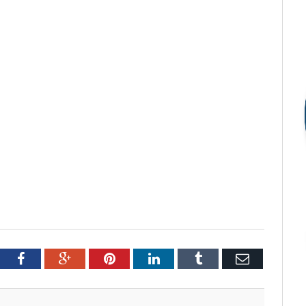
tter
Facebook
Google+
Pinterest
LinkedIn
Tumblr
Email