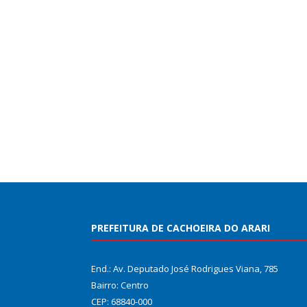
PREFEITURA DE CACHOEIRA DO ARARI
End.: Av. Deputado José Rodrigues Viana, 785
Bairro: Centro
CEP: 68840-000