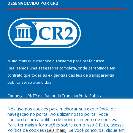
DESENVOLVIDO POR CR2
Muito mais que
criar site
ou
sistema para prefeituras
!
Realizamos uma
assessoria
completa, onde garantimos em
contrato que todas as exigências das
leis de transparência
pública
serão atendidas.
Conheça o
PNTP
e o
Radar da Transparência Pública
Nós usamos cookies para melhorar sua experiência de
navegação no portal. Ao utilizar nosso portal, você
concorda com a política de monitoramento de cookies.
Para ter mais informações sobre como isso é feito, acesse
Todos os direitos reservados a Prefeitura Municipal de
Política de cookies (
Leia mais
). Se você concorda, clique em
Cachoeira do Arari.