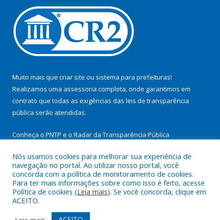
Muito mais que
criar site
ou
sistema para prefeituras
!
Realizamos uma
assessoria
completa, onde garantimos em
contrato que todas as exigências das
leis de transparência
pública
serão atendidas.
Conheça o
PNTP
e o
Radar da Transparência Pública
Nós usamos cookies para melhorar sua experiência de
navegação no portal. Ao utilizar nosso portal, você
concorda com a política de monitoramento de cookies.
Para ter mais informações sobre como isso é feito, acesse
Todos os direitos reservados a Prefeitura Municipal de
Política de cookies (
Leia mais
). Se você concorda, clique em
Cachoeira do Arari.
ACEITO.
Mapa do Site
Acessar Área Administrativa
ACEITO
Leia mais