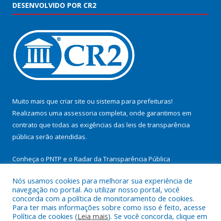
DESENVOLVIDO POR CR2
Muito mais que
criar site
ou
sistema para prefeituras
!
Realizamos uma
assessoria
completa, onde garantimos em
contrato que todas as exigências das
leis de transparência
pública
serão atendidas.
Conheça o
PNTP
e o
Radar da Transparência Pública
Nós usamos cookies para melhorar sua experiência de
navegação no portal. Ao utilizar nosso portal, você
concorda com a política de monitoramento de cookies.
Para ter mais informações sobre como isso é feito, acesse
Todos os direitos reservados a Prefeitura Municipal de
Política de cookies (
Leia mais
). Se você concorda, clique em
Cachoeira do Arari.