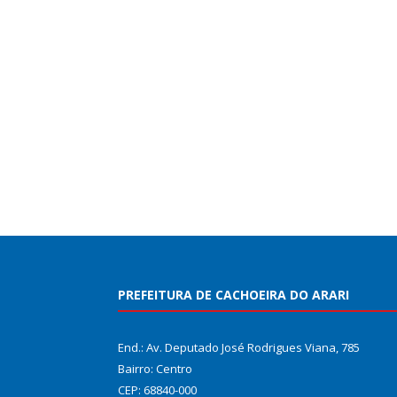
PREFEITURA DE CACHOEIRA DO ARARI
End.: Av. Deputado José Rodrigues Viana, 785
Bairro: Centro
CEP: 68840-000