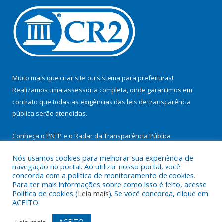
Muito mais que
criar site
ou
sistema para prefeituras
!
Realizamos uma
assessoria
completa, onde garantimos em
contrato que todas as exigências das
leis de transparência
pública
serão atendidas.
Conheça o
PNTP
e o
Radar da Transparência Pública
Nós usamos cookies para melhorar sua experiência de
navegação no portal. Ao utilizar nosso portal, você
concorda com a política de monitoramento de cookies.
Para ter mais informações sobre como isso é feito, acesse
Todos os direitos reservados a Prefeitura Municipal de
Política de cookies (
Leia mais
). Se você concorda, clique em
Cachoeira do Arari.
ACEITO.
Mapa do Site
Acessar Área Administrativa
ACEITO
Leia mais