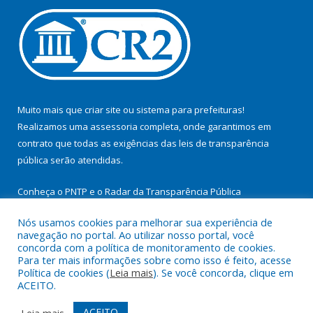
Muito mais que
criar site
ou
sistema para prefeituras
!
Realizamos uma
assessoria
completa, onde garantimos em
contrato que todas as exigências das
leis de transparência
pública
serão atendidas.
Conheça o
PNTP
e o
Radar da Transparência Pública
Nós usamos cookies para melhorar sua experiência de
navegação no portal. Ao utilizar nosso portal, você
concorda com a política de monitoramento de cookies.
Para ter mais informações sobre como isso é feito, acesse
Todos os direitos reservados a Prefeitura Municipal de
Política de cookies (
Leia mais
). Se você concorda, clique em
Cachoeira do Arari.
ACEITO.
Mapa do Site
Acessar Área Administrativa
ACEITO
Leia mais